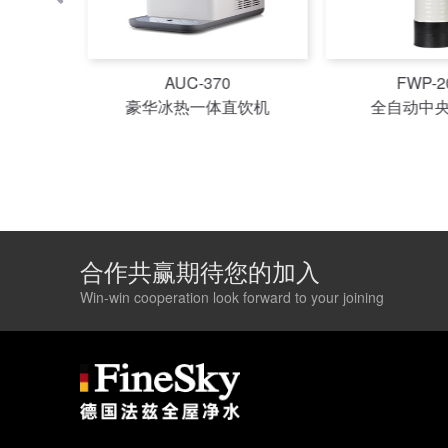
FWP-2000
FP-
直饮机
全自动中央净水器
前置过
合作共赢期待您的加入
Win-win cooperation look forward to your joining