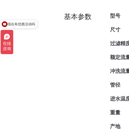
基本参数
型号
现在有优惠活动吗
尺寸
过滤精
额定流
冲洗流
管径
进水温
重量
产地